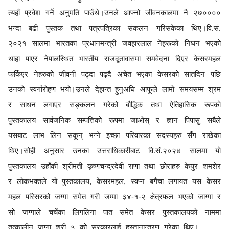
त्यहाँ
प्रवेश
गर्ने अनुमति
पाउँथे।उनले आफ्नो जीवनकालमा नै २७००००
भन्दा बढी पुस्तक तथा पत्रपत्रिका संकलन गरिसकेका थिए।वि.सं.
२०२१ सालमा
भारतका प्रधानमन्त्री जवहारलाल नेहरूको निधन भएको
थाहा पाएर नेपालस्थित भारतीय राजदूतावासमा समवेदना दिएर केसरमहल
फर्किएर नेहरुको जीवनी पढ्दा पढ्दै अचेत भएका केसरको सातदिन पछि
उनको स्वर्गारोहण भयो
।उनले देहान्त
हुनुअघि आफूले लामो समयसम्म
श्रम
र साधन
लगाएर सङ्कलन गरेको बौद्धिक तथा ऐतिहासिक रूपको
पुस्तकालय सार्वजनिक
सम्पत्तिको रूपमा
जाओस् र ज्ञान पिपासु सबैले
यसबाट लाभ लिन सकून् भन्ने
इच्छा परिवारका सदस्यहरु स
ग राखेका
थिए।सोही
अनुसार उनका
उत्तराधिकारीबाट
वि.स
.२०२४ सालमा
यो
पुस्तकालय
उहाँकी
श्रीमती कृष्णचन्द्रदेवी
राणा
तथा
छोराहरु
केयुर शमशेर
र लोकभक्त
ले यो
पुस्तकालय
,
के
स
रमहल
,
स्वप्न ब
गै
चा
लगायत यस केसर
महल परिसरको जग्गा समेत गरी जम्मा ३४
-
१
-
२ क्षेत्रफल भएको जाग्गा र
सो
जग्गा
ले चर्चेका लिगलिगा पात समेत
के
स
र पुस्तकालयको नाममा
तत्काल
न जग्गा श्री ५ को सरकार
लाई हस्ता
नान्तरण
गरे
का थिए।