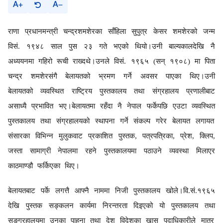
A
A
राणा प्रधानमन्त्री
चन्द्रशम
शे
र
का साँहिला सुपुत्र केसर शमशेरको जन्म
विसं. १९४८ साल पुस २३ गते भएको थियो।उनी बाल्यकालदेखि नै
अध्ययनमा गहिरो रूची राख्दथे।उनले विसं. १९६५ (सन्
१९०८
)
मा
पिता
चन्द्र शमशेरसंगै
बेलायत
को
भ्रमण
ग
र्ने अवसर पा
एका थिए।उनी
बेलायतको व्यवस्थित राष्ट्रिय पुस्तकालय तथा संग्रहालय प्रणाली
बा
ट
असाध्यै प्रभावित भए।बेलायतमा रहँदा नै
नेपाल फर्केपछि
एउटा व्यवस्थित
पुस्तकालय
तथा संग्रहालय
को स्थापना ग
र्ने संकल्प गरेर
बेलायत लगायत
संसारका विभिन्न मुलुकवाट प्रकाशित पुस्तक, पत्रपत्रिका, प्रेश, क्लिप,
जस्ता सामाग्र
नेपालमा रहने
पुस्तकालयमा पठाउने व्यवस्था मिलाएर
काठमाण्डौ फर्किएका थिए।
बेलायतबाट पर्के लगत्तै आफ्नै नाममा निजी पुस्तकालय खोले।वि.सं.१९६५
देखि पुस्तक सङ्कलन
कार्यमा
निरन्तरता
दिइएको यो
पुस्तकालय तथा
सङ्ग्रहालयमा
उनका
पाहुना
तथा देश विदेशका
खास पदाधिकारीले मात्र