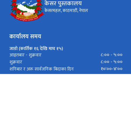
केसर पुस्तकालय
केसरमहल, काठमाडाैं, नेपाल
कार्यालय समय
जाडो (कार्तिक १६ देखि माघ १५)
८:०० - ५:००
आइतबार - शुक्रवार
८:०० - ५:००
शुक्रवार
१०ः००-४ः००
शनिबार र अरू सार्वजनिक बिदाका दिन
गर्मी (माघ १६ देखि कार्तिक १५)
८:०० - ६:००
आइतबार - शुक्रवार
८:०० - ६:००
शुक्रवार
१०ः००-४ः००
शनिबार र अरू सार्वजनिक बिदाका दिन