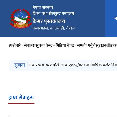
नेपाल सरकार
शिक्षा तथा खेलकुद मन्त्रालय
म
मुख्य न
केसर पुस्तकालय
केसरमहल, काठमाडाैं, नेपाल
हाम्रोबारे
सेवाहरू
सूचना केन्द्र
मिडिया केन्द्र
सम्पर्क गर्नुहोस्
डाउनलोडहर
मुख्य नेभिगेसनमा जानुहोस्
सूचना
आ.व २०८०।०८१ देखि आ.व. २०८२/०८३ को वार्षिक बजेट वि
हाम्रा सेवाहरू