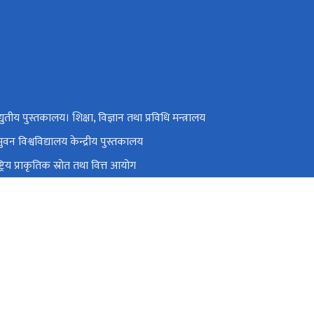
्युतीय पुस्तकालय। शिक्षा, विज्ञान तथा प्रविधि मन्त्रालय
िभुवन विश्वविद्यालय केन्द्रीय पुस्तकालय
्ट्रिय प्राकृतिक स्रोत तथा वित्त आयोग
महल, काठमाडाैं, नेपाल
klibgov@gmail.com
टोल फ्री नं.
4542010