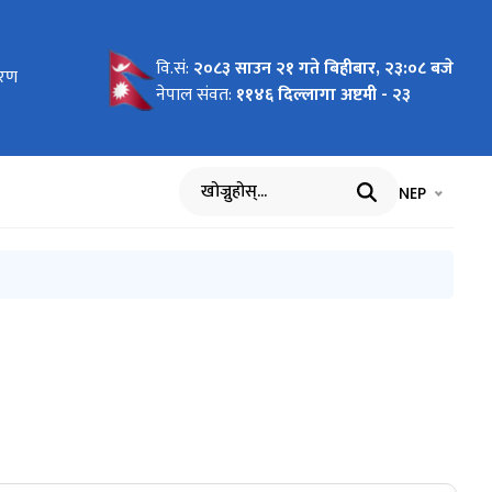
वि.सं:
२०८३ साउन २१ गते बिहीबार, २३:०८ बजे
वरण
नेपाल संवत:
११४६ दिल्लागा अष्टमी - २३
भाषा चयन गर्नुह
भाषा प
NEP
खोज्नुहोस्