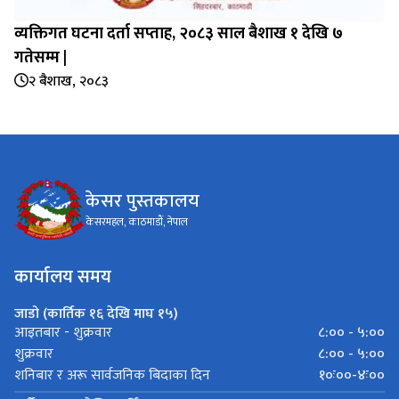
व्यक्तिगत घटना दर्ता सप्‍ताह, २०८३ साल बैशाख १ देखि ७
गतेसम्म |
२ बैशाख, २०८३
केसर पुस्तकालय
केसरमहल, काठमाडाैं, नेपाल
कार्यालय समय
जाडो (कार्तिक १६ देखि माघ १५)
८:०० - ५:००
आइतबार - शुक्रवार
८:०० - ५:००
शुक्रवार
१०ः००-४ः००
शनिबार र अरू सार्वजनिक बिदाका दिन