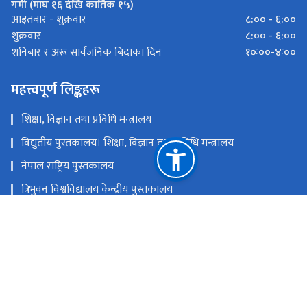
गर्मी (माघ १६ देखि कार्तिक १५)
८:०० - ६:००
आइतबार - शुक्रवार
८:०० - ६:००
शुक्रवार
१०ः००-४ः००
शनिबार र अरू सार्वजनिक बिदाका दिन
महत्त्वपूर्ण लिङ्कहरू
शिक्षा, विज्ञान तथा प्रविधि मन्त्रालय
विद्युतीय पुस्तकालय। शिक्षा, विज्ञान तथा प्रविधि मन्त्रालय
नेपाल राष्ट्रिय पुस्तकालय
त्रिभुवन विश्वविद्यालय केन्द्रीय पुस्तकालय
प्रधानमन्त्री तथा मन्त्रिपरिषद्को कार्यालय
राष्ट्रिय प्राकृतिक स्रोत तथा वित्त आयोग
केसरमहल, काठमाडाैं, नेपाल
klibgov@gmail.com
टोल फ्री नं.
4542010